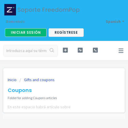
Soporte FreedomPop
Bienvenido
Spanish
INICIAR SESIÓN
REGÍSTRESE
Inicio
Gifts and coupons
Coupons
Folder for adding Coupons articles
En este espacio habrá artículo sobre