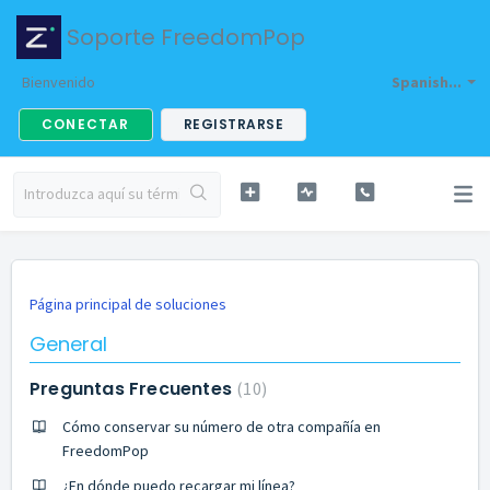
Soporte FreedomPop
Bienvenido
Spanish...
CONECTAR
REGISTRARSE
Página principal de soluciones
General
Preguntas Frecuentes
10
Cómo conservar su número de otra compañía en
FreedomPop
¿En dónde puedo recargar mi línea?